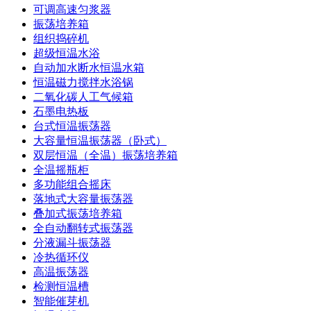
可调高速匀浆器
振荡培养箱
组织捣碎机
超级恒温水浴
自动加水断水恒温水箱
恒温磁力搅拌水浴锅
二氧化碳人工气候箱
石墨电热板
台式恒温振荡器
大容量恒温振荡器（卧式）
双层恒温（全温）振荡培养箱
全温摇瓶柜
多功能组合摇床
落地式大容量振荡器
叠加式振荡培养箱
全自动翻转式振荡器
分液漏斗振荡器
冷热循环仪
高温振荡器
检测恒温槽
智能催芽机