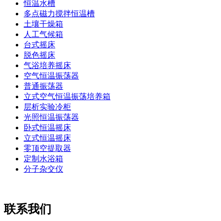
恒温水槽
多点磁力搅拌恒温槽
土壤干燥箱
人工气候箱
台式摇床
脱色摇床
气浴培养摇床
空气恒温振荡器
普通振荡器
立式空气恒温振荡培养箱
层析实验冷柜
光照恒温振荡器
卧式恒温摇床
立式恒温摇床
零顶空提取器
定制水浴箱
分子杂交仪
联系我们