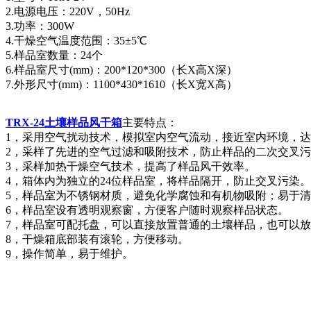
2.电源电压：220V，50Hz
3.功率：300W
4.干燥空气温度范围：35±5℃
5.样品室数量：24个
6.样品室尺寸(mm)：200*120*300（长X高X深）
7.外形尺寸(mm)：1100*430*1610（长X宽X高）
TRX-24土壤样品风干箱
主要特点：
1，采用空气扰动技术，模拟室内空气流动，接近室内环境，
2，采样了先进的空气过滤和吸附技术，防止样品的二次交叉
3，采样加热干燥空气技术，提高了样品风干效率。
4，箱体内为独立的24位样品室，将样品隔开，防止交叉污染。
5，样品室为不锈钢材质，避免化学腐蚀和有机物吸附；易于
6，样品室设有透明观察窗，方便客户随时观察样品状态。
7，样品室可配托盘，可以直接放置普通的土壤样品，也可以
8，干燥箱底部装有滚轮，方便移动。
9，操作简单，易于维护。