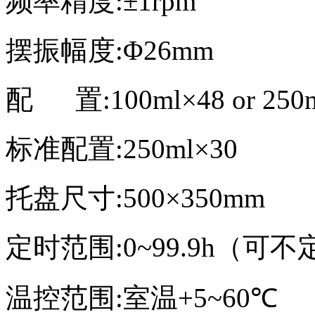
频率精度
:
±
1rpm
摆振幅度
:
Φ
26mm
配 置
:100ml
×
48 or 250
标准配置
:250ml
×
30
托盘尺寸
:500
×
350mm
定时范围
:0~99.9h
（可不
温控范围
:
室温
+5~60
℃