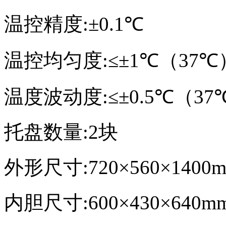
温控精度
:
±
0.1
℃
温控均匀度
:
≤±
1
℃（
37
℃
温度波动度
:
≤±
0.5
℃（
37
托盘数量
:2
块
外形尺寸
:720
×
560
×
1400
内胆尺寸
:600
×
430
×
640mm