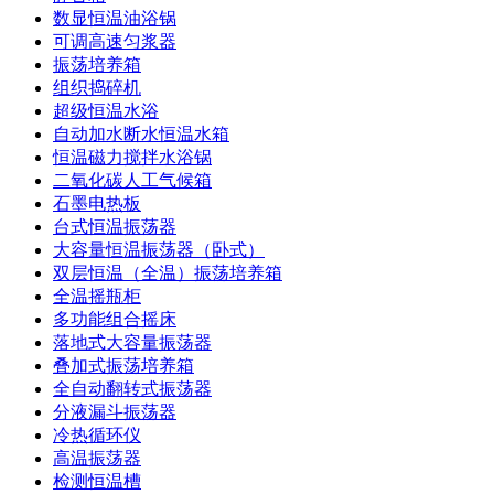
数显恒温油浴锅
可调高速匀浆器
振荡培养箱
组织捣碎机
超级恒温水浴
自动加水断水恒温水箱
恒温磁力搅拌水浴锅
二氧化碳人工气候箱
石墨电热板
台式恒温振荡器
大容量恒温振荡器（卧式）
双层恒温（全温）振荡培养箱
全温摇瓶柜
多功能组合摇床
落地式大容量振荡器
叠加式振荡培养箱
全自动翻转式振荡器
分液漏斗振荡器
冷热循环仪
高温振荡器
检测恒温槽