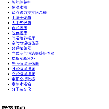
智能催芽机
恒温水槽
多点磁力搅拌恒温槽
土壤干燥箱
人工气候箱
台式摇床
脱色摇床
气浴培养摇床
空气恒温振荡器
普通振荡器
立式空气恒温振荡培养箱
层析实验冷柜
光照恒温振荡器
卧式恒温摇床
立式恒温摇床
零顶空提取器
定制水浴箱
分子杂交仪
联系我们